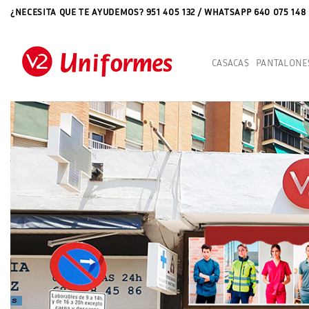
Saltar
¿NECESITA QUE TE AYUDEMOS? 951 405 132 / WHATSAPP 640 075 148
al
contenido
CASACAS
PANTALONE