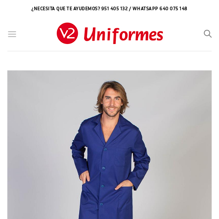
Saltar
¿NECESITA QUE TE AYUDEMOS? 951 405 132 / WHATSAPP 640 075 148
al
contenido