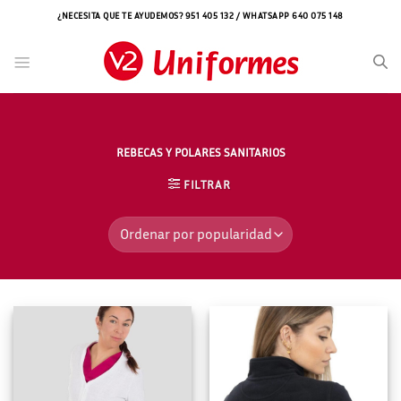
Saltar
¿NECESITA QUE TE AYUDEMOS? 951 405 132 / WHATSAPP 640 075 148
al
contenido
REBECAS Y POLARES SANITARIOS
FILTRAR