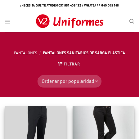
Saltar
¿NECESITA QUE TE AYUDEMOS? 951 405 132 / WHATSAPP 640 075 148
al
contenido
PANTALONES
/
PANTALONES SANITARIOS DE SARGA ELASTICA
FILTRAR