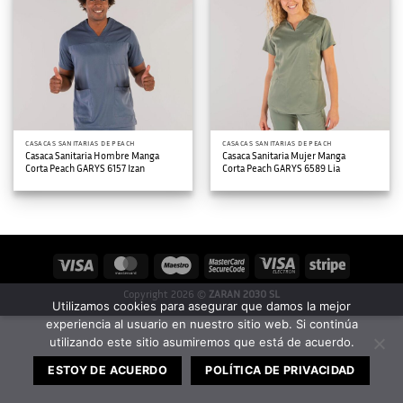
CASACAS SANITARIAS DE PEACH
CASACAS SANITARIAS DE PEACH
Casaca Sanitaria Hombre Manga
Casaca Sanitaria Mujer Manga
Corta Peach GARYS 6157 Izan
Corta Peach GARYS 6589 Lia
Visa
MasterCard
Maestro
MasterCard
Visa
Stripe
2
Electron
Copyright 2026 ©
ZARAN 2030 SL
Utilizamos cookies para asegurar que damos la mejor
experiencia al usuario en nuestro sitio web. Si continúa
utilizando este sitio asumiremos que está de acuerdo.
ESTOY DE ACUERDO
POLÍTICA DE PRIVACIDAD