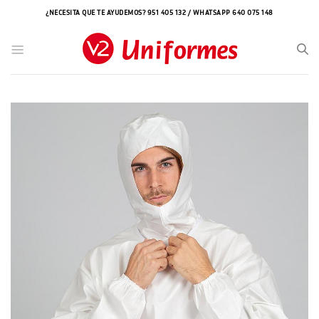
Saltar
¿NECESITA QUE TE AYUDEMOS? 951 405 132 / WHATSAPP 640 075 148
al
contenido