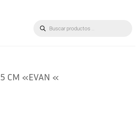
Aviso Legal
Contactar
Búsqueda
de
productos
85 CM «EVAN «