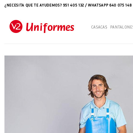
Saltar
¿NECESITA QUE TE AYUDEMOS? 951 405 132 / WHATSAPP 640 075 148
al
contenido
CASACAS
PANTALONE