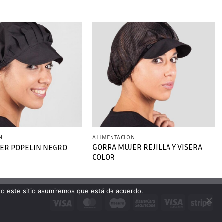
N
ALIMENTACION
GORRA MUJER REJILLA Y VISERA
ER POPELIN NEGRO
COLOR
ndo este sitio asumiremos que está de acuerdo.
Visa
MasterCard
Maestro
MasterCard
Visa
Str
2
Electron