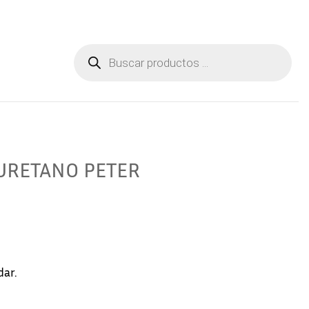
Aviso Legal
Contactar
Búsqueda
de
productos
URETANO PETER
dar.