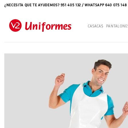
Saltar
¿NECESITA QUE TE AYUDEMOS? 951 405 132 / WHATSAPP 640 075 148
al
contenido
CASACAS
PANTALONE