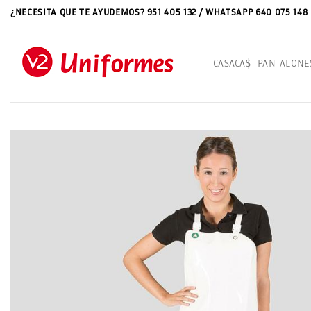
Saltar
¿NECESITA QUE TE AYUDEMOS? 951 405 132 / WHATSAPP 640 075 148
al
contenido
CASACAS
PANTALONE