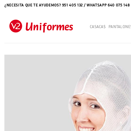
Saltar
¿NECESITA QUE TE AYUDEMOS? 951 405 132 / WHATSAPP 640 075 148
al
contenido
CASACAS
PANTALONE