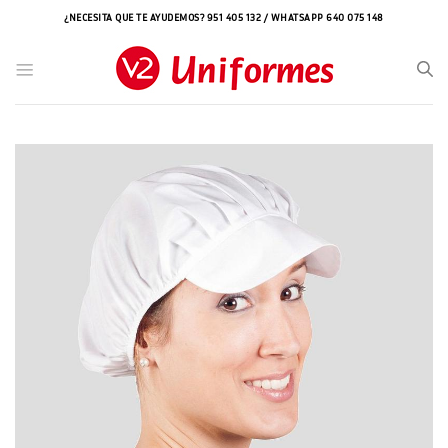
Saltar
¿NECESITA QUE TE AYUDEMOS? 951 405 132 / WHATSAPP 640 075 148
al
contenido