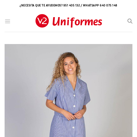
Saltar
¿NECESITA QUE TE AYUDEMOS? 951 405 132 / WHATSAPP 640 075 148
al
contenido