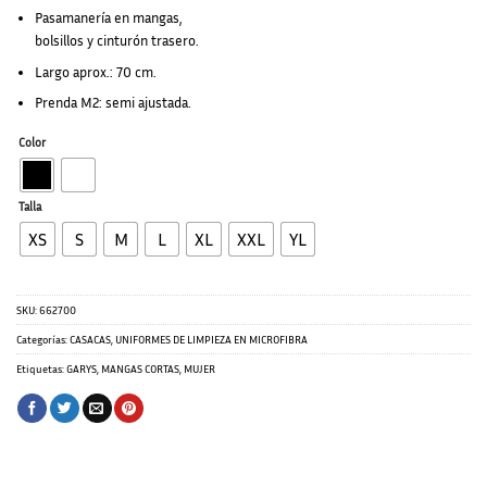
Pasamanería en mangas,
bolsillos y cinturón trasero.
Largo aprox.: 70 cm.
Prenda M2: semi ajustada.
Color
Talla
XS
S
M
L
XL
XXL
YL
SKU:
662700
Categorías:
CASACAS
,
UNIFORMES DE LIMPIEZA EN MICROFIBRA
Etiquetas:
GARYS
,
MANGAS CORTAS
,
MUJER