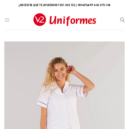
Saltar
¿NECESITA QUE TE AYUDEMOS? 951 405 132 / WHATSAPP 640 075 148
al
contenido