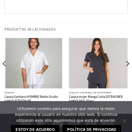
PRODUCTOS RELACIONADOS
CASACAS
CASACAS SANITARIAS DE MICROFIBRA
Casaca Sanitaria HOMBRE Botón Oculto
Casaca mujer Manga Corta EXTRAFIBER
GARYS 6179 EDGAR
GARYS 6614 Olaya
Utilizamos cookies para asegurar que damos la mejor
experiencia al usuario en nuestro sitio web. Si continúa
utilizando este sitio asumiremos que está de acuerdo.
Visa
MasterCard
Maestro
MasterCard
Visa
Stripe
2
Electron
ESTOY DE ACUERDO
POLÍTICA DE PRIVACIDAD