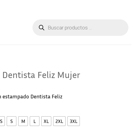
Aviso Legal
Contactar
Búsqueda
de
productos
 Dentista Feliz Mujer
 estampado Dentista Feliz
S
S
M
L
XL
2XL
3XL