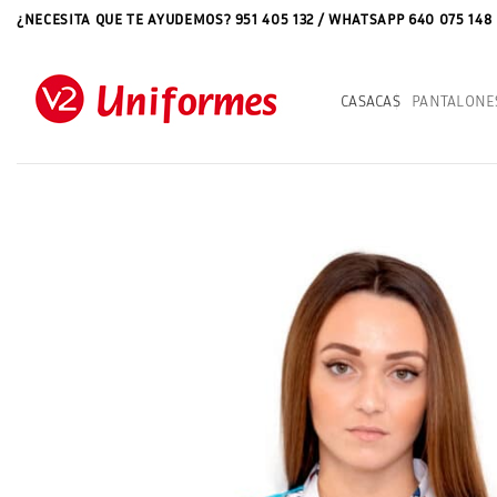
Saltar
¿NECESITA QUE TE AYUDEMOS? 951 405 132 / WHATSAPP 640 075 148
al
contenido
CASACAS
PANTALONE