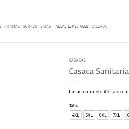
S
PIJAMAS
GORROS
BATAS
TALLAS ESPECIALES
CALZADO
CASACAS
Casaca Sanitaria
Casaca modelo Adriana con
Talla
4XL
5XL
6XL
7XL
X