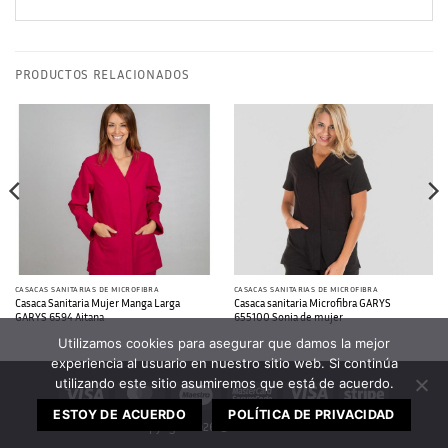
PRODUCTOS RELACIONADOS
CASACAS SANITARIAS DE MICROFIBRA
CASACAS SANITARIAS DE MICROFIBRA
Casaca Sanitaria Mujer Manga Larga
Casaca sanitaria Microfibra GARYS
GARYS 6594 Aitana
655100 Sonia de mujer
Utilizamos cookies para asegurar que damos la mejor
experiencia al usuario en nuestro sitio web. Si continúa
utilizando este sitio asumiremos que está de acuerdo.
Visa
MasterCard
Maestro
MasterCard
Visa
Stripe
2
Electron
ESTOY DE ACUERDO
POLÍTICA DE PRIVACIDAD
Copyright 2026 ©
ZARAN 2030 SL