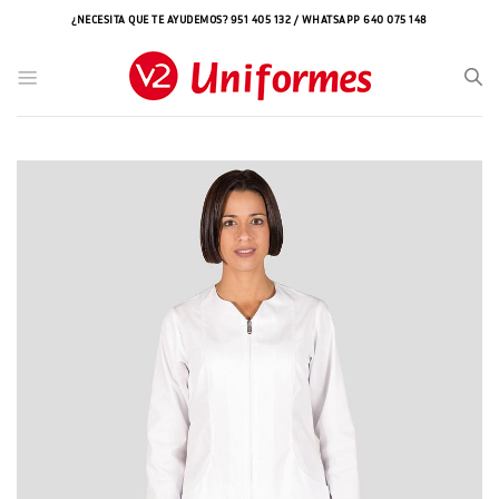
Saltar
¿NECESITA QUE TE AYUDEMOS? 951 405 132 / WHATSAPP 640 075 148
al
contenido