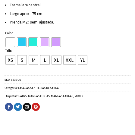
Cremallera central.
Largo aprox.: 75 cm.
Prenda M2.: semi ajustada.
Color
Talla
XS
S
M
L
XL
XXL
YL
SKU:
623600
Categoría:
CASACAS SANITARIAS DE SARGA
Etiquetas:
GARYS
,
MANGAS CORTAS
,
MANGAS LARGAS
,
MUJER