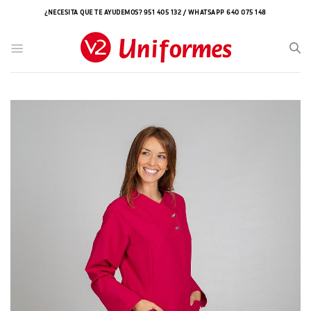
Saltar
¿NECESITA QUE TE AYUDEMOS? 951 405 132 / WHATSAPP 640 075 148
al
contenido