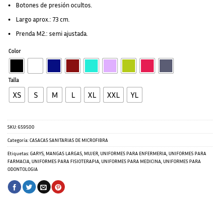
Botones de presión ocultos.
Largo aprox.: 73 cm.
Prenda M2.: semi ajustada.
Color
Talla
XS
S
M
L
XL
XXL
YL
SKU:
659500
Categoría:
CASACAS SANITARIAS DE MICROFIBRA
Etiquetas:
GARYS
,
MANGAS LARGAS
,
MUJER
,
UNIFORMES PARA ENFERMERIA
,
UNIFORMES PARA
FARMACIA
,
UNIFORMES PARA FISIOTERAPIA
,
UNIFORMES PARA MEDICINA
,
UNIFORMES PARA
ODONTOLOGIA