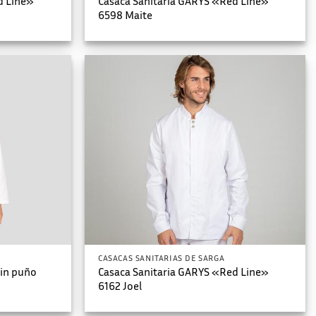
d Line»
Casaca Sanitaria GARYS «Red Line»
6598 Maite
CASACAS SANITARIAS DE SARGA
sin puño
Casaca Sanitaria GARYS «Red Line»
6162 Joel