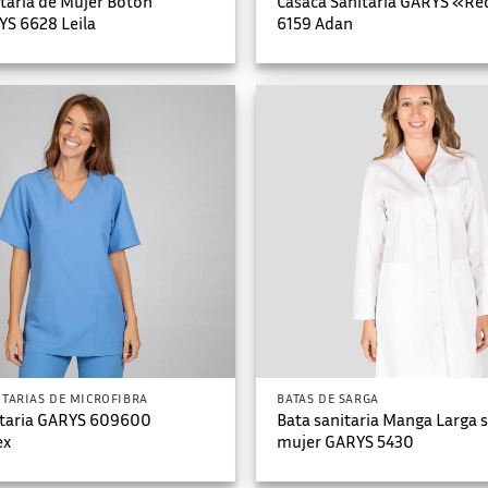
taria de Mujer Botón
Casaca Sanitaria GARYS «Re
YS 6628 Leila
6159 Adan
ITARIAS DE MICROFIBRA
BATAS DE SARGA
itaria GARYS 609600
Bata sanitaria Manga Larga 
ex
mujer GARYS 5430