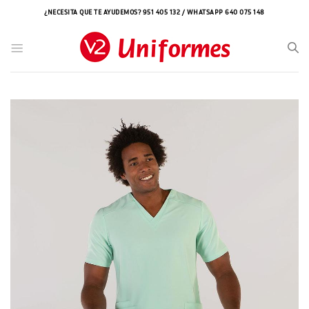
Saltar
¿NECESITA QUE TE AYUDEMOS? 951 405 132 / WHATSAPP 640 075 148
al
contenido