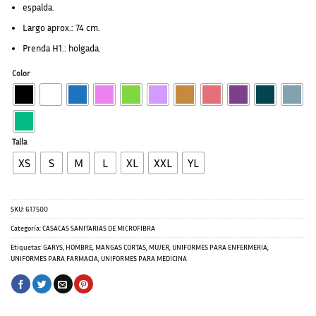
espalda.
Largo aprox.: 74 cm.
Prenda H1.: holgada.
Color
Talla
XS
S
M
L
XL
XXL
YL
SKU:
617500
Categoría:
CASACAS SANITARIAS DE MICROFIBRA
Etiquetas:
GARYS
,
HOMBRE
,
MANGAS CORTAS
,
MUJER
,
UNIFORMES PARA ENFERMERIA
,
UNIFORMES PARA FARMACIA
,
UNIFORMES PARA MEDICINA