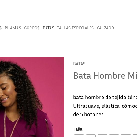
S
PIJAMAS
GORROS
BATAS
TALLAS ESPECIALES
CALZADO
BATAS
Bata Hombre Mi
bata hombre de tejido tén
Ultrasuave, elástica, cómod
de 5 botones.
Talla