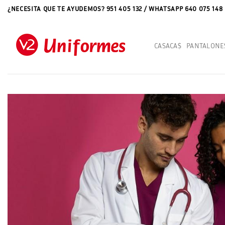
Saltar
¿NECESITA QUE TE AYUDEMOS? 951 405 132 / WHATSAPP 640 075 148
al
contenido
CASACAS
PANTALONE