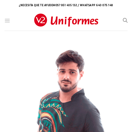
Saltar
¿NECESITA QUE TE AYUDEMOS? 951 405 132 / WHATSAPP 640 075 148
al
contenido