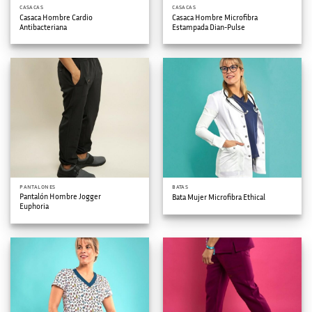
CASACAS
CASACAS
Casaca Hombre Cardio
Casaca Hombre Microfibra
Antibacteriana
Estampada Dian-Pulse
PANTALONES
BATAS
Pantalón Hombre Jogger
Bata Mujer Microfibra Ethical
Euphoria