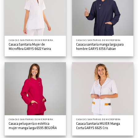
CASACAS SANITARIAS DE MICROFIBRA
CASACAS SANITARIAS DE MICROFIBRA
Casaca Sanitaria Mujer de
Casaca sanitaria manga larga para
Microfibra GARYS 6622 Yanira
hombre GARYS 6156 Fabian
CASACAS SANITARIAS DE MICROFIBRA
CASACAS SANITARIAS DE MICROFIBRA
Casaca peluquería o estética
Casaca Sanitaria MUJER Manga
mujer manga larga 6595 BEGOÑA
Corta GARYS 6625 Cris