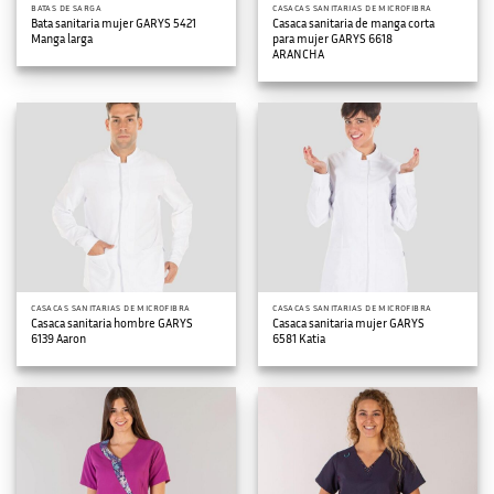
BATAS DE SARGA
CASACAS SANITARIAS DE MICROFIBRA
Bata sanitaria mujer GARYS 5421
Casaca sanitaria de manga corta
Manga larga
para mujer GARYS 6618
ARANCHA
CASACAS SANITARIAS DE MICROFIBRA
CASACAS SANITARIAS DE MICROFIBRA
Casaca sanitaria hombre GARYS
Casaca sanitaria mujer GARYS
6139 Aaron
6581 Katia