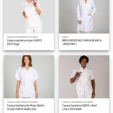
CASACAS SANITARIAS DE SARGA
BATAS
Casaca sanitaria mujer GARYS
BATA UNISEX M/L SARGA BLANCA
6072 Vega
«REDLINE»
CASACAS SANITARIAS DE SARGA
CASACAS SANITARIAS DE SARGA
Casaca Sanitaria de Mujer Botón
Casaca Sanitaria GARYS «Red
Oculto GARYS 6628 Leila
Line» 6159 Adan