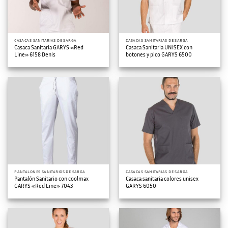
CASACAS SANITARIAS DE SARGA
CASACAS SANITARIAS DE SARGA
Casaca Sanitaria GARYS «Red
Casaca Sanitaria UNISEX con
Line» 6158 Denis
botones y pico GARYS 6500
PANTALONES SANITARIOS DE SARGA
CASACAS SANITARIAS DE SARGA
Pantalón Sanitario con coolmax
Casaca sanitaria colores unisex
GARYS «Red Line» 7043
GARYS 6050