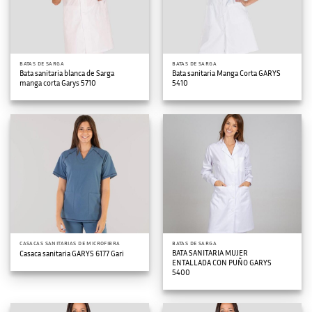
BATAS DE SARGA
BATAS DE SARGA
Bata sanitaria blanca de Sarga
Bata sanitaria Manga Corta GARYS
manga corta Garys 5710
5410
CASACAS SANITARIAS DE MICROFIBRA
BATAS DE SARGA
BATA SANITARIA MUJER
Casaca sanitaria GARYS 6177 Gari
ENTALLADA CON PUÑO GARYS
5400