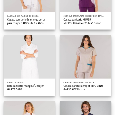
CASACAS SANITARIAS DE SARGA
CASACAS SANITARIAS MICROFIBRA ESTAMPADA
Casasa sanitaria de manga corta
Casaca sanitaria MUJER
para mujer GARYS 6617 NAGORE
MICROFIBRA GARYS 6621 Susan
BATAS DE SARGA
CASACAS SANITARIAS ELASTICA
Bata sanitaria manga 3/4 mujer
Casaca Sanitaria Mujer TIPO LINO
GARYS 5420
GARYS 6623 Mirta