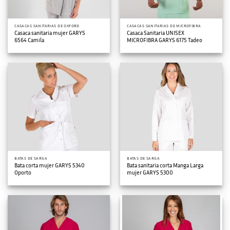
CASACAS SANITARIAS DE OXFORD
CASACAS SANITARIAS DE MICROFIBRA
Casaca sanitaria mujer GARYS
Casaca Sanitaria UNISEX
6564 Camila
MICROFIBRA GARYS 6175 Tadeo
BATAS DE SARGA
BATAS DE SARGA
Bata corta mujer GARYS 5340
Bata sanitaria corta Manga Larga
Oporto
mujer GARYS 5300