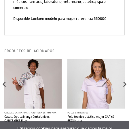
médicos, farmacia, laboratorio, veterinario, estética, spa o
comercio.
Disponible también modelo para mujer referencia 660800.
PRODUCTOS RELACIONADOS
CASACAS SANITARIAS MICROFIBRA ESTAMPADA
POLOS SANITARIOS
Casaca Optica Manga Corta Unisex
Polo técnico elástico mujer GARYS
GARYS 6166 Eloy
6573 Nuria
Utilizamos cookies para asegurar que damos la mejor