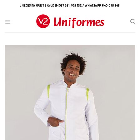
Saltar
¿NECESITA QUE TE AYUDEMOS? 951 405 132 / WHATSAPP 640 075 148
al
contenido