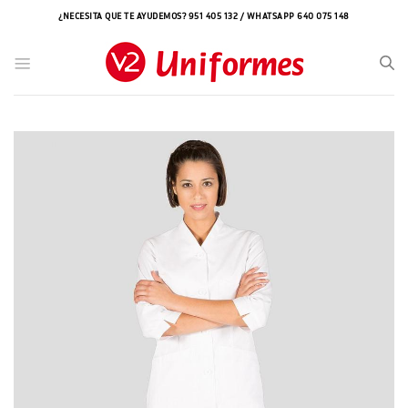
Saltar
¿NECESITA QUE TE AYUDEMOS? 951 405 132 / WHATSAPP 640 075 148
al
contenido