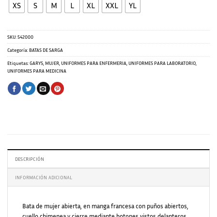
XS
S
M
L
XL
XXL
YL
SKU:
542000
Categoría:
BATAS DE SARGA
Etiquetas:
GARYS
,
MUJER
,
UNIFORMES PARA ENFERMERIA
,
UNIFORMES PARA LABORATORIO
,
UNIFORMES PARA MEDICINA
DESCRIPCIÓN
INFORMACIÓN ADICIONAL
Bata de mujer abierta, en manga francesa con puños abiertos,
cuello chimenea y cierre mediante botones vistos delanteros.