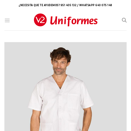
Saltar
¿NECESITA QUE TE AYUDEMOS? 951 405 132 / WHATSAPP 640 075 148
al
contenido