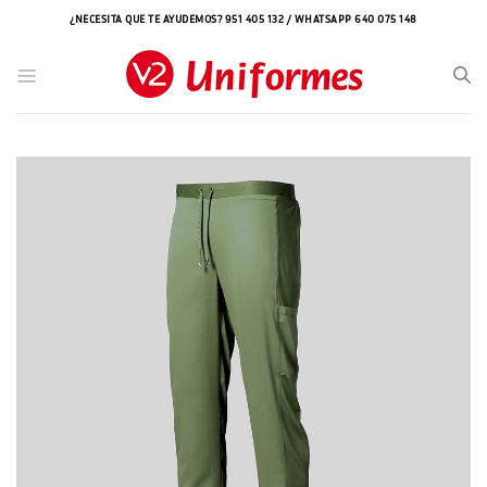
Saltar
¿NECESITA QUE TE AYUDEMOS? 951 405 132 / WHATSAPP 640 075 148
al
contenido