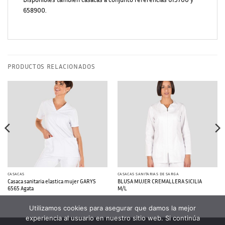
658900.
PRODUCTOS RELACIONADOS
CASACAS
CASACAS SANITARIAS DE SARGA
Casaca sanitaria elastica mujer GARYS
BLUSA MUJER CREMALLERA SICILIA
6565 Agata
M/L
Utilizamos cookies para asegurar que damos la mejor
experiencia al usuario en nuestro sitio web. Si continúa