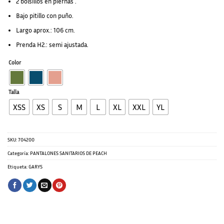
2 bolsillos en piernas .
Bajo pitillo con puño.
Largo aprox.: 106 cm.
Prenda H2.: semi ajustada.
Color
Talla
XSS
XS
S
M
L
XL
XXL
YL
SKU:
704200
Categoría:
PANTALONES SANITARIOS DE PEACH
Etiqueta:
GARYS