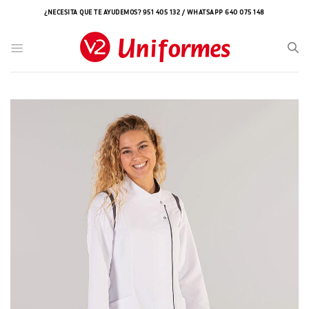
Saltar
¿NECESITA QUE TE AYUDEMOS? 951 405 132 / WHATSAPP 640 075 148
al
contenido