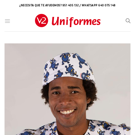
Saltar
¿NECESITA QUE TE AYUDEMOS? 951 405 132 / WHATSAPP 640 075 148
al
contenido