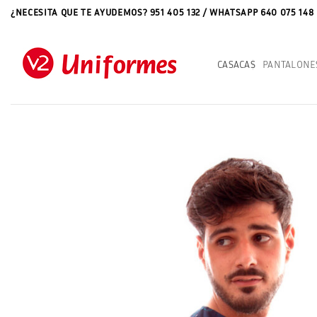
Saltar
¿NECESITA QUE TE AYUDEMOS? 951 405 132 / WHATSAPP 640 075 148
al
contenido
CASACAS
PANTALONE