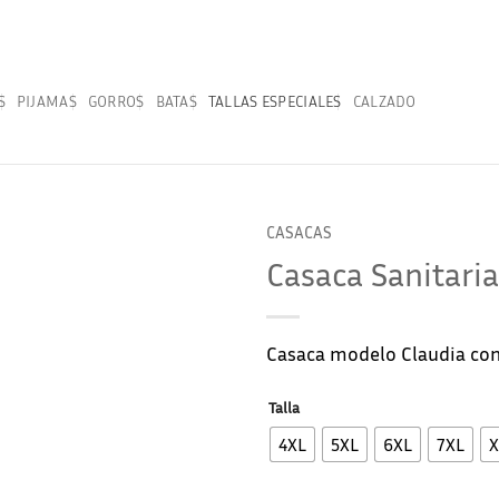
S
PIJAMAS
GORROS
BATAS
TALLAS ESPECIALES
CALZADO
CASACAS
Casaca Sanitari
Casaca modelo Claudia co
Talla
4XL
5XL
6XL
7XL
X