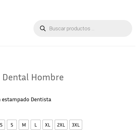
Aviso Legal
Contactar
Búsqueda
de
productos
a Dental Hombre
n estampado Dentista
S
S
M
L
XL
2XL
3XL