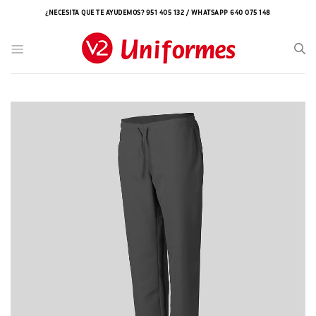
Saltar
¿NECESITA QUE TE AYUDEMOS? 951 405 132 / WHATSAPP 640 075 148
al
contenido