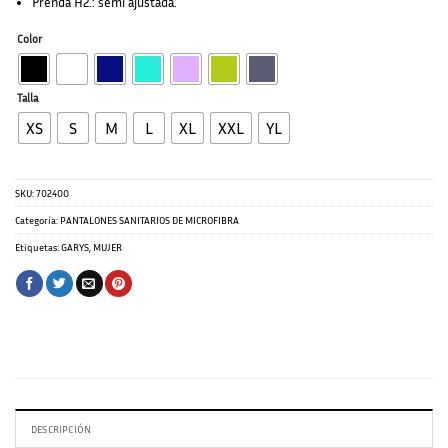
Prenda H2.: semi ajustada.
Color
Talla
XS
S
M
L
XL
XXL
YL
SKU:
702400
Categoría:
PANTALONES SANITARIOS DE MICROFIBRA
Etiquetas:
GARYS
,
MUJER
DESCRIPCIÓN