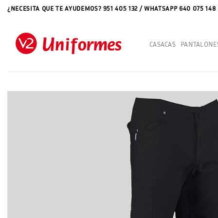
Saltar
¿NECESITA QUE TE AYUDEMOS? 951 405 132 / WHATSAPP 640 075 148
al
contenido
CASACAS
PANTALONE