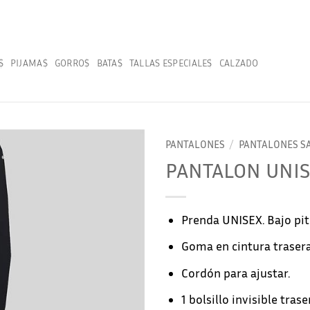
S
PIJAMAS
GORROS
BATAS
TALLAS ESPECIALES
CALZADO
PANTALONES
/
PANTALONES SA
PANTALON UNIS
Prenda UNISEX. Bajo piti
Goma en cintura trasera
Cordón para ajustar.
1 bolsillo invisible trase