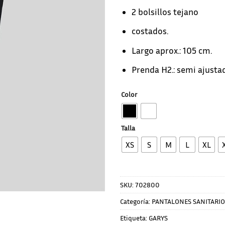
2 bolsillos tejano
costados.
Largo aprox.: 105 cm.
Prenda H2.: semi ajusta
Color
Talla
XS
S
M
L
XL
SKU:
702800
Categoría:
PANTALONES SANITARIO
Etiqueta:
GARYS