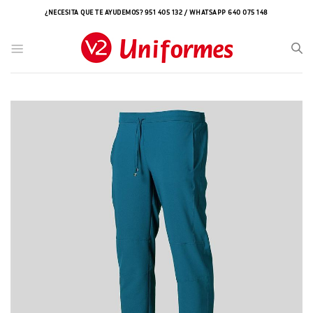
Saltar
¿NECESITA QUE TE AYUDEMOS? 951 405 132 / WHATSAPP 640 075 148
al
contenido