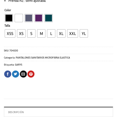
Prenda H2.: semi ajustada.
Color
Talla
XSS
XS
S
M
L
XL
XXL
YL
SKU:
704500
Categoría:
PANTALONES SANITARIOS MICROFIBRA ELASTICA
Etiqueta:
GARYS
DESCRIPCIÓN