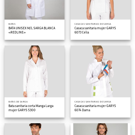
BATAS
CASACAS SANITARIAS DE SARGA
BATA UNISEX M/L SARGA BLANCA
Casaca sanitaria mujer GARYS
«REDLINE»
6073 Celia
BATAS DE SARGA
CASACAS SANITARIAS DE SARGA
Bata sanitaria corta Manga Larga
Casaca sanitaria mujer GARYS
mujer GARYS 5300
6074 Dama