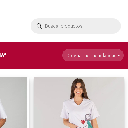
Aviso Legal
Contactar
Búsqueda
de
productos
IA”