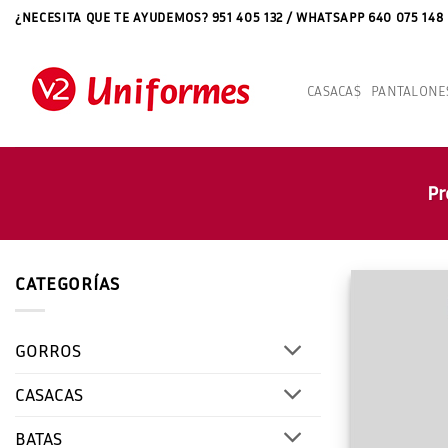
Saltar
¿NECESITA QUE TE AYUDEMOS? 951 405 132 / WHATSAPP 640 075 148
al
contenido
CASACAS
PANTALONE
Pr
CATEGORÍAS
GORROS
CASACAS
BATAS