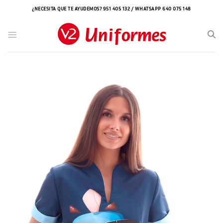
Saltar
¿NECESITA QUE TE AYUDEMOS? 951 405 132 / WHATSAPP 640 075 148
al
contenido