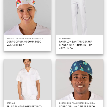
GORROS CON ELASTICO MICROFIBRA ESTAMPADOS
PANTALONES
GORRO CIRUJANO GOMA TODO
PANTALON SANITARIO SARGA
VA A SALIR BIEN
BLANCA BOLS. GOMA ENTERA
«REDLINE»
CASACAS
GORROS CON TIRAS MICROFIBRA ESTAMPADOS
BLUSA SANITARIO UNISEX PICO
GORRO CIRUJANO TIRAS TEJIDO