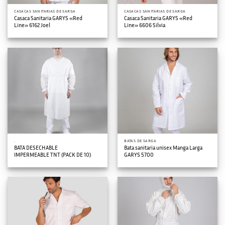
CASACAS SANITARIAS DE SARGA
CASACAS SANITARIAS DE SARGA
Casaca Sanitaria GARYS «Red
Casaca Sanitaria GARYS «Red
Line» 6162 Joel
Line» 6606 Silvia
.
BATAS DE SARGA
BATA DESECHABLE
Bata sanitaria unisex Manga Larga
IMPERMEABLE TNT (PACK DE 10)
GARYS 5700