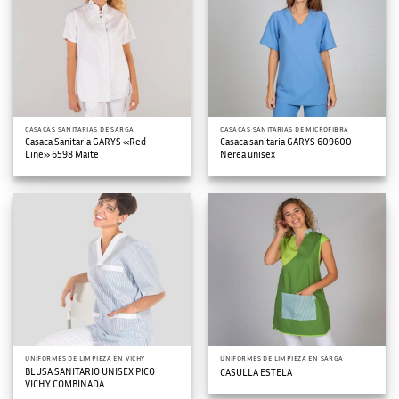
CASACAS SANITARIAS DE SARGA
CASACAS SANITARIAS DE MICROFIBRA
Casaca Sanitaria GARYS «Red
Casaca sanitaria GARYS 609600
Line» 6598 Maite
Nerea unisex
UNIFORMES DE LIMPIEZA EN VICHY
UNIFORMES DE LIMPIEZA EN SARGA
BLUSA SANITARIO UNISEX PICO
CASULLA ESTELA
VICHY COMBINADA