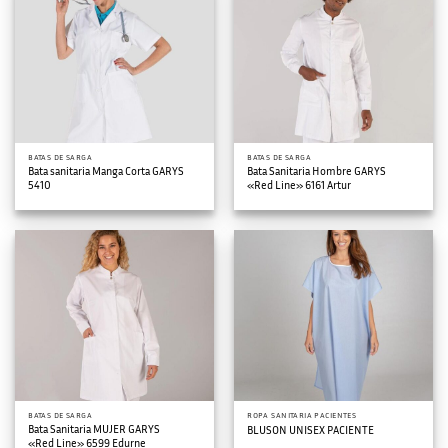
BATAS DE SARGA
BATAS DE SARGA
Bata sanitaria Manga Corta GARYS
Bata Sanitaria Hombre GARYS
5410
«Red Line» 6161 Artur
BATAS DE SARGA
ROPA SANITARIA PACIENTES
Bata Sanitaria MUJER GARYS
BLUSON UNISEX PACIENTE
«Red Line» 6599 Edurne