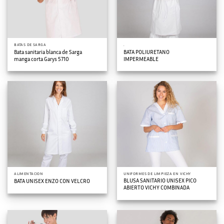
BATAS DE SARGA
.
Bata sanitaria blanca de Sarga
BATA POLIURETANO
manga corta Garys 5710
IMPERMEABLE
ALIMENTACION
UNIFORMES DE LIMPIEZA EN VICHY
BLUSA SANITARIO UNISEX PICO
BATA UNISEX ENZO CON VELCRO
ABIERTO VICHY COMBINADA