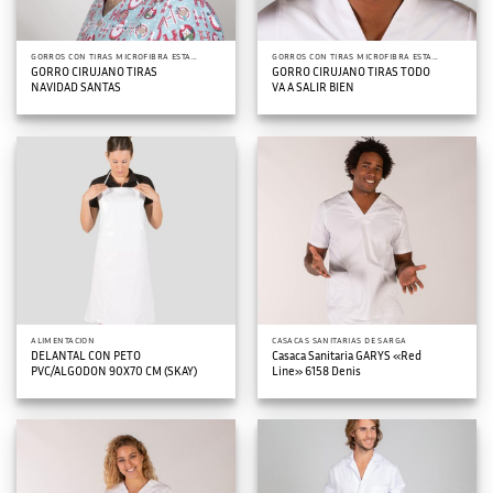
GORROS CON TIRAS MICROFIBRA ESTAMPADOS
GORROS CON TIRAS MICROFIBRA ESTAMPADOS
GORRO CIRUJANO TIRAS
GORRO CIRUJANO TIRAS TODO
NAVIDAD SANTAS
VA A SALIR BIEN
ALIMENTACION
CASACAS SANITARIAS DE SARGA
DELANTAL CON PETO
Casaca Sanitaria GARYS «Red
PVC/ALGODON 90X70 CM (SKAY)
Line» 6158 Denis