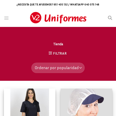
Saltar
¿NECESITA QUE TE AYUDEMOS? 951 405 132 / WHATSAPP 640 075 148
al
contenido
Tienda
FILTRAR